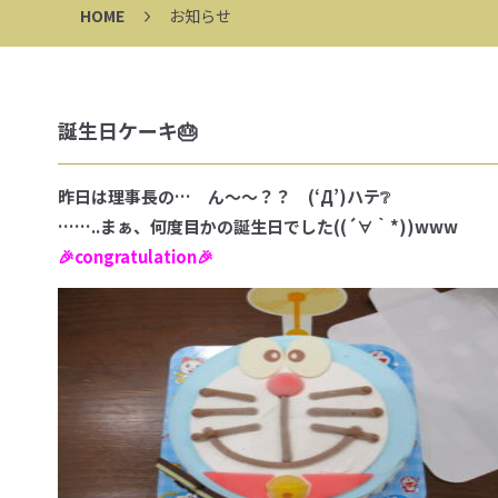
HOME
お知らせ
誕生日ケーキ🎂
昨日は理事長の… ん～～？？ (‘Д’)ハテ❔
……..まぁ、何度目かの
誕生日でした((´∀｀*))www
🎉
congratulation🎉