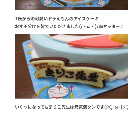
T氏からの可愛いドラえもんのアイスケーキ
おすそ分けを皆でいただきました(/・ω・)/🍰ヤッター♪
いくつになってもまりこ先生は元気満タンです(੭ु･ω･)੭ु⁾