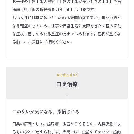
お子様の上唇小帯切除術【上唇の小帯が長いときの手術】や歯
根端手術【歯の根光部を切る手術】も可能です。
若い女性に非常に多いといわれる顎関節症ですが、自然治癒と
なる軽症のものから、仕事や日常生活に支障をきたす程の深刻
な症状に苦しめられる重症の方までおられます。症状が重くな
る前に、お気軽にご相談ください。
Medical 03
口臭治療
口の臭いが気になる、指摘される
口臭の原因として、歯周病、虫歯からくるもの、内臓疾患によ
るものなどが考えられます。当院では、虫歯のチェック・歯肉