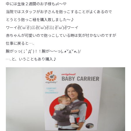
中には生後２週間のお子様も👶～💛
当院ではスタッフがお子さんを抱っこすることがよくあるので
とうとう抱っこ紐を購入致しました～♪
ワーイ✌(‘ω’✌ )三✌(‘ω’)✌三( ✌’ω’)✌ワーイ
赤ちゃんが可愛いので抱っこしている時は気が付かないのですが
仕事に戻ると…..
腕がっっ(；ﾟДﾟ)！！腕が～～っ(｡◕ˇдˇ​◕｡)/
…..と、いうこともあり購入♪