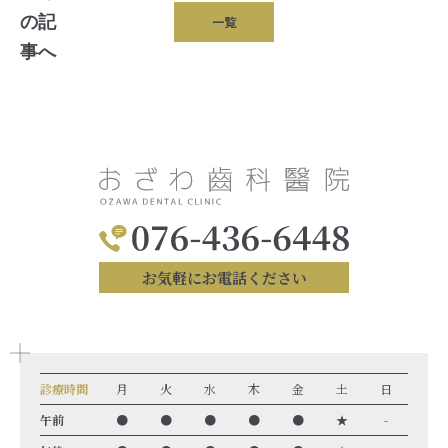
一覧
お気軽にお電話ください
診療時間
月
火
水
木
金
土
日
午前
●
●
●
●
●
★
-